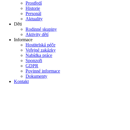
Prostředí
Historie
Personál
Aktuality
Děti
Rodinné skupiny
Aktivity dětí
Informace
Hostitelská péče
Veřejné zakázky
Nabídka práce
Sponzoři
GDPR
Povinné informace
Dokumenty
Kontakt