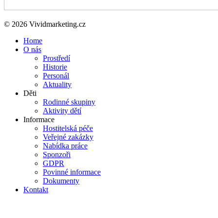
© 2026 Vividmarketing.cz
Home
O nás
Prostředí
Historie
Personál
Aktuality
Děti
Rodinné skupiny
Aktivity dětí
Informace
Hostitelská péče
Veřejné zakázky
Nabídka práce
Sponzoři
GDPR
Povinné informace
Dokumenty
Kontakt